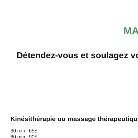
Haut
Sauter à la navigation
Sauter au contenu
MA
Détendez-vous et soulagez v
Kinésithérapie ou massage thérapeutiqu
30 min : 65$
60 min : 90$