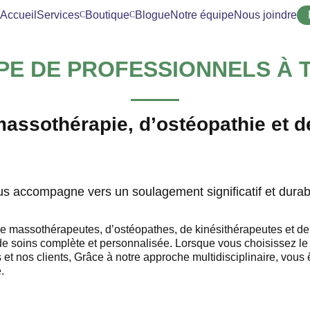
Accueil
Services
Boutique
Blogue
Notre équipe
Nous joindre
PE DE PROFESSIONNELS À
assothérapie, d’ostéopathie et d
 accompagne vers un soulagement significatif et durabl
e massothérapeutes, d’ostéopathes, de kinésithérapeutes et de
de soins complète et personnalisée. Lorsque vous choisissez le
 et nos clients, Grâce à notre approche multidisciplinaire, vou
.