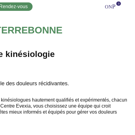
Rendez-vous
Téléphone
Facebook
Cart
 TERREBONNE
e kinésiologie
e des douleurs récidivantes.
 kinésiologues hautement qualifiés et expérimentés, chacun
 Centre Evexia, vous choisissez une équipe qui croit
s êtes mieux informés et équipés pour gérer vos douleurs