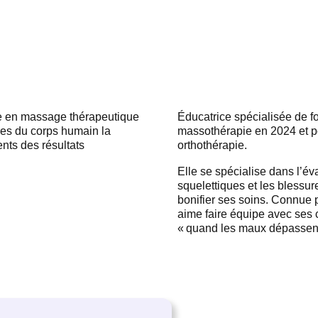
se en massage thérapeutique
Éducatrice spécialisée de f
res du corps humain la
massothérapie en 2024 et po
ents des résultats
orthothérapie.
Elle se spécialise dans l’év
squelettiques et les blessure
bonifier ses soins. Connue 
aime faire équipe avec ses cl
« quand les maux dépassent 