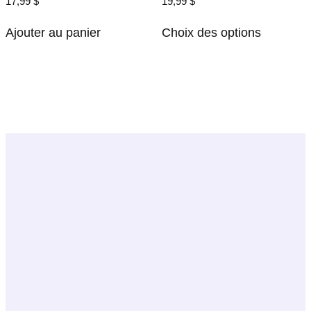
17,99
$
19,99
$
Ce produi
Ajouter au panier
Choix des options
Retour en haut